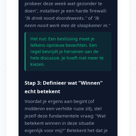
probeer deze week wat gezonder te
doen", installeer je een harde firewall:
"Ik drink nooit doordeweeks."
of
"Ik
neem nooit werk mee de slaapkamer in."
Het nut: Een beslissing moet je
telkens opnieuw bevechten. Een
regel bevrijdt je hersenen van de
hele discussie. Je hoeft niet meer te
kiezen.
Stap 3: Definieer wat "Winnen"
echt betekent
Voordat je ergens aan begint (of
middenin een verhitte ruzie zit), stel
jezelf deze fundamentele vraag: "Wat
betekent winnen in deze situatie
eigenlijk voor mij?" Betekent het dat je