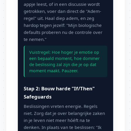
appje leest, of in een discussie wordt
getrokken, voer dan direct de "Adem-
regel" uit. Haal diep adem, en zeg
hardop tegen jezelf: "Mijn biologische
defaults proberen nu de controle over
te nemen."
Vuistregel: Hoe hoger je emotie op
een bepaald moment, hoe dommer
de beslissing zal zijn die je op dat
moment maakt. Pauzeer.
Stap 2: Bouw harde "If/Then"
Safeguards
Beslissingen vreten energie. Regels
niet. Zorg dat je over belangrijke zaken
in je leven niet meer hóéft na te
denken. In plaats van te beslissen: "Ik