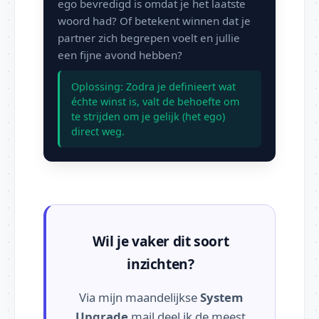
ego bevredigd is omdat je het laatste
woord had? Of betekent winnen dat je
partner zich begrepen voelt en jullie
een fijne avond hebben?
Oplossing: Zodra je definieert wat
échte winst is, valt de behoefte om
te strijden om je gelijk (het ego)
direct weg.
Wil je vaker dit soort
inzichten?
Via mijn maandelijkse
System
Upgrade
mail deel ik de meest